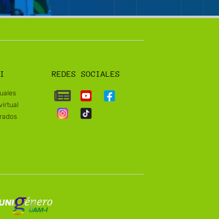
I
REDES SOCIALES
tuales
irtual
grados
i