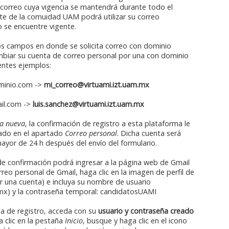
correo cuya vigencia se mantendrá durante todo el
te de la comuidad UAM podrá utilizar su correo
o se encuentre vigente.
los campos en donde se solicita correo con dominio
mbiar su cuenta de correo personal por una con dominio
entes ejemplos:
minio.com ->
mi_correo@virtuami.izt.uam.mx
il.com ->
luis.sanchez@virtuami.izt.uam.mx
ta nueva
, la confirmación de registro a esta plataforma le
rado en el apartado
Correo personal
. Dicha cuenta será
ayor de 24 h después del envío del formulario.
 de confirmación podrá ingresar a la página web de Gmail
orreo personal de Gmail, haga clic en la imagen de perfil de
r una cuenta) e incluya su nombre de usuario
mx) y la contraseña temporal: candidatosUAMI
ma de registro, acceda con su
usuario y contraseña creado
a clic en la pestaña
Inicio
, busque y haga clic en el icono