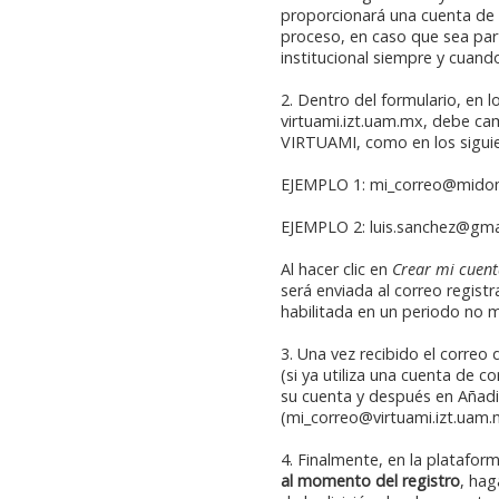
proporcionará una cuenta de 
proceso, en caso que sea par
institucional siempre y cuand
2. Dentro del formulario, en 
virtuami.izt.uam.mx, debe ca
VIRTUAMI, como en los sigui
EJEMPLO 1: mi_correo@mido
EJEMPLO 2: luis.sanchez@gma
Al hacer clic en
Crear mi cuen
será enviada al correo regist
habilitada en un periodo no m
3. Una vez recibido el correo
(si ya utiliza una cuenta de c
su cuenta y después en Añadi
(mi_correo@virtuami.izt.uam.
4. Finalmente, en la platafor
al momento del registro
, hag