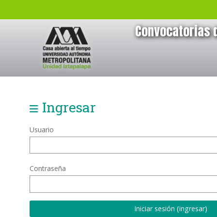
Saltar al contenido principal
Convocatorias 
Bloques
Ingresar
Usuario
Contraseña