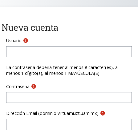
Saltar al contenido principal
Nueva cuenta
Usuario
La contraseña debería tener al menos 8 caracter(es), al
menos 1 dígito(s), al menos 1 MAYÚSCULA(S)
Contraseña
Dirección Email (dominio virtuami.izt.uam.mx)